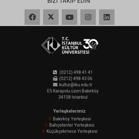
BİZİ TAKİP EDİN
Facebook
X
YouTube
Instagram
LinkedIn
(0212) 498 41 41
(0212) 498 43 06
kultur@iku.edu.tr
E5 Karayolu üzeri Bakırköy
34158 İstanbul
Yerleşkelerimiz
Bakırköy Yerleşkesi
Bahçelievler Yerleşkesi
Küçükçekmece Yerleşkesi