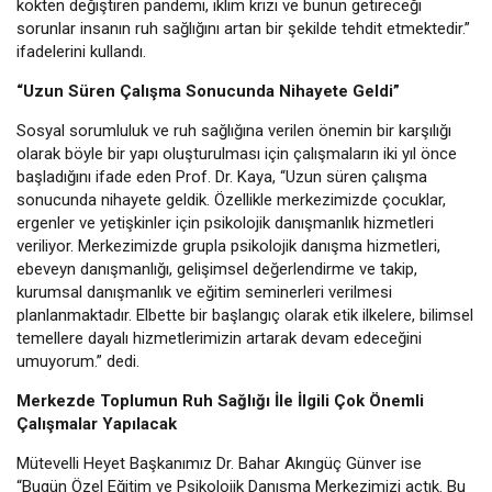
kökten değiştiren pandemi, iklim krizi ve bunun getireceği
sorunlar insanın ruh sağlığını artan bir şekilde tehdit etmektedir.”
ifadelerini kullandı.
“Uzun Süren Çalışma Sonucunda Nihayete Geldi”
Sosyal sorumluluk ve ruh sağlığına verilen önemin bir karşılığı
olarak böyle bir yapı oluşturulması için çalışmaların iki yıl önce
başladığını ifade eden Prof. Dr. Kaya, “Uzun süren çalışma
sonucunda nihayete geldik. Özellikle merkezimizde çocuklar,
ergenler ve yetişkinler için psikolojik danışmanlık hizmetleri
veriliyor. Merkezimizde grupla psikolojik danışma hizmetleri,
ebeveyn danışmanlığı, gelişimsel değerlendirme ve takip,
kurumsal danışmanlık ve eğitim seminerleri verilmesi
planlanmaktadır. Elbette bir başlangıç olarak etik ilkelere, bilimsel
temellere dayalı hizmetlerimizin artarak devam edeceğini
umuyorum.” dedi.
Merkezde Toplumun Ruh Sağlığı İle İlgili Çok Önemli
Çalışmalar Yapılacak
Mütevelli Heyet Başkanımız Dr. Bahar Akıngüç Günver ise
“Bugün Özel Eğitim ve Psikolojik Danışma Merkezimizi açtık. Bu