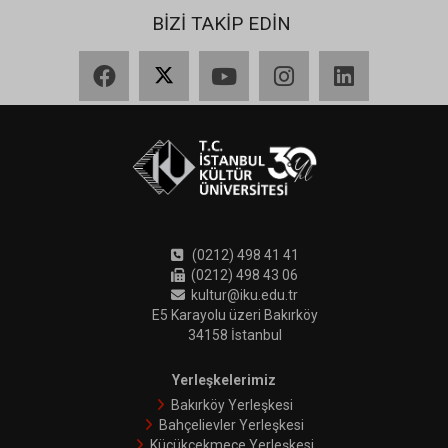
BİZİ TAKİP EDİN
Facebook
X
YouTube
Instagram
LinkedIn
(0212) 498 41 41
(0212) 498 43 06
kultur@iku.edu.tr
E5 Karayolu üzeri Bakırköy
34158 İstanbul
Yerleşkelerimiz
Bakırköy Yerleşkesi
Bahçelievler Yerleşkesi
Küçükçekmece Yerleşkesi