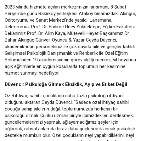
2023 yılında hizmete açılan merkezimizin lansmanı, 8 Şubat
Perşembe günü Bakırköy yerleşkesi Ataköy binamızdaki Akıngüç
Oditoryumu ve Sanat Merkezi'nde yapıldı. Lansmana,
Rektörümüz Prof. Dr. Fadime Üney Yüksektepe, Eğitim Fakültesi
Dekanımız Prof. Dr. Alim Kaya, Mütevelli Heyet Başkanımız Dr.
Bahar Akıngüç Günver, Oyuncu & Yazar Ceyda Düvenci,
akademik-idari personelimiz ile çok sayıda aile ve gençler katıldı.
Gelişimsel Psikolojik Danışmanlık ve Rehberlik ile Özel Eğitim
Bölümü'nden 10 akademisyenin görev aldığı merkez, yıl boyunca
açık eğitimlerle en uygun koşullarda toplumun her kesimine
hizmet sunmayı hedefliyor.
Düvenci: Psikoloğa Gitmek Eksiklik, Ayıp ve Etiket Değil
Özel ihtiyaç sahibi çocukların daha fazla psikoloğa ihtiyacı
olduğunu aktaran Ceyda Düvenci, “Sadece özel ihtiyaç sahibi
çocuğa sahip ailelerin değil, toplumumuzda herkesin bir
psikoloğu olmalı. Çünkü uzman biriyle içimizdekileri dertleşmek,
güncellemelerimizi yapmak, ağlayamadığımız şeyler için
ağlamak, ruhsal anlamda biraz daha güçlenmek ancak psikolojik
destekle mümkün olur. Özel çocukların neyi yapabildiklerini, neyi