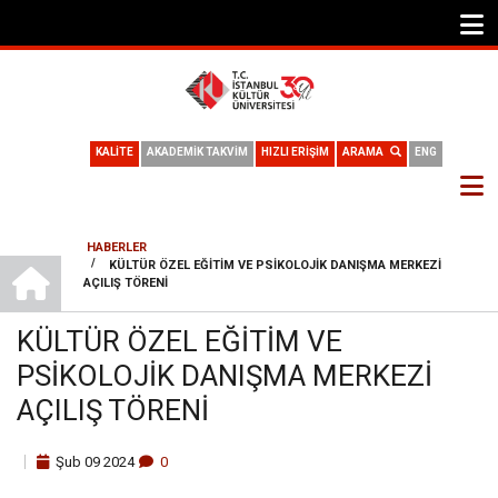
KALİTE
AKADEMİK TAKVİM
HIZLI ERİŞİM
ARAMA
ENG
HABERLER
ANA SAYFA
/
KÜLTÜR ÖZEL EĞITIM VE PSIKOLOJIK DANIŞMA MERKEZI
SAYFA
AÇILIŞ TÖRENI
YOLU
KÜLTÜR ÖZEL EĞITIM VE
PSIKOLOJIK DANIŞMA MERKEZI
AÇILIŞ TÖRENI
Şub
09
2024
0