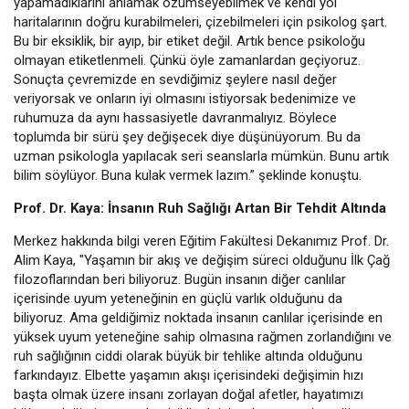
yapamadıklarını anlamak özümseyebilmek ve kendi yol
haritalarının doğru kurabilmeleri, çizebilmeleri için psikolog şart.
Bu bir eksiklik, bir ayıp, bir etiket değil. Artık bence psikoloğu
olmayan etiketlenmeli. Çünkü öyle zamanlardan geçiyoruz.
Sonuçta çevremizde en sevdiğimiz şeylere nasıl değer
veriyorsak ve onların iyi olmasını istiyorsak bedenimize ve
ruhumuza da aynı hassasiyetle davranmalıyız. Böylece
toplumda bir sürü şey değişecek diye düşünüyorum. Bu da
uzman psikologla yapılacak seri seanslarla mümkün. Bunu artık
bilim söylüyor. Buna kulak vermek lazım.” şeklinde konuştu.
Prof. Dr. Kaya: İnsanın Ruh Sağlığı Artan Bir Tehdit Altında
Merkez hakkında bilgi veren Eğitim Fakültesi Dekanımız Prof. Dr.
Alim Kaya, "Yaşamın bir akış ve değişim süreci olduğunu İlk Çağ
filozoflarından beri biliyoruz. Bugün insanın diğer canlılar
içerisinde uyum yeteneğinin en güçlü varlık olduğunu da
biliyoruz. Ama geldiğimiz noktada insanın canlılar içerisinde en
yüksek uyum yeteneğine sahip olmasına rağmen zorlandığını ve
ruh sağlığının ciddi olarak büyük bir tehlike altında olduğunu
farkındayız. Elbette yaşamın akışı içerisindeki değişimin hızı
başta olmak üzere insanı zorlayan doğal afetler, hayatımızı