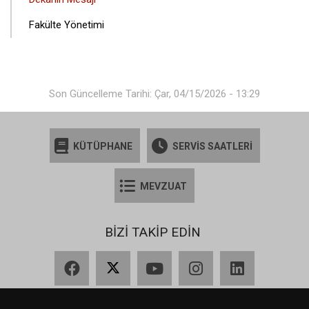
GEZINTI
Fakülte Yönetimi
MENÜSÜ
Son Güncelleme Tarihi: Çar, 04/15/2026 - 13:29
KÜTÜPHANE
SERVİS SAATLERİ
MEVZUAT
BİZİ TAKİP EDİN
Facebook
X
YouTube
Instagram
LinkedIn