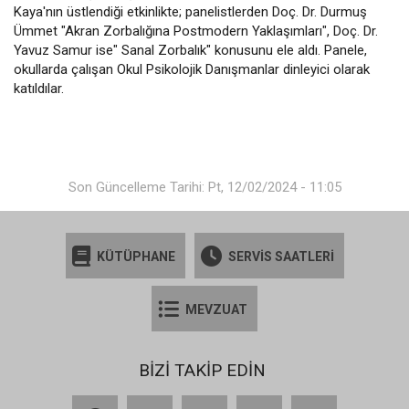
Kaya'nın üstlendiği etkinlikte; panelistlerden Doç. Dr. Durmuş
Ümmet "Akran Zorbalığına Postmodern Yaklaşımları", Doç. Dr.
Yavuz Samur ise" Sanal Zorbalık" konusunu ele aldı. Panele,
okullarda çalışan Okul Psikolojik Danışmanlar dinleyici olarak
katıldılar.
Son Güncelleme Tarihi: Pt, 12/02/2024 - 11:05
KÜTÜPHANE
SERVİS SAATLERİ
MEVZUAT
BİZİ TAKİP EDİN
Facebook
X
YouTube
Instagram
LinkedIn