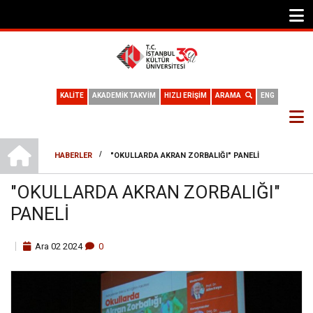
KALİTE
AKADEMİK TAKVİM
HIZLI ERİŞİM
ARAMA
ENG
ANA SAYFA
/
HABERLER
"OKULLARDA AKRAN ZORBALIĞI" PANELI
SAYFA
"OKULLARDA AKRAN ZORBALIĞI"
YOLU
PANELI
Ara
02
2024
0