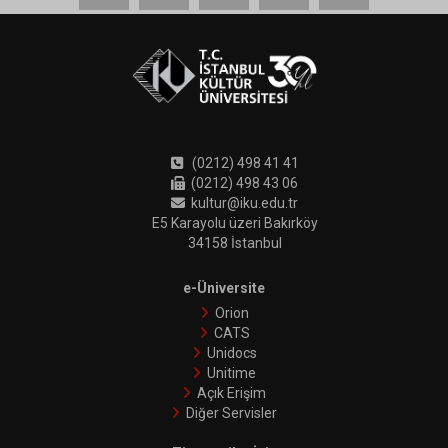
(0212) 498 41 41
(0212) 498 43 06
kultur@iku.edu.tr
E5 Karayolu üzeri Bakırköy
34158 İstanbul
e-Üniversite
Orion
CATS
Unidocs
Unitime
Açık Erişim
Diğer Servisler