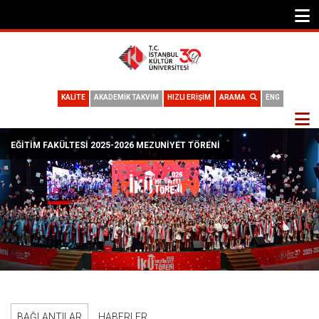
KALİTE
AKADEMİK TAKVİM
HIZLI ERİŞİM
ARAMA
ENG
EĞITIM FAKÜLTESI 2025-2026 MEZUNIYET TÖRENI
BAĞLANTILAR
HABERLER