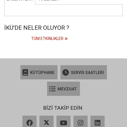
İKÜ'DE NELER OLUYOR ?
TÜM ETKINLIKLER
KÜTÜPHANE
SERVİS SAATLERİ
MEVZUAT
BİZİ TAKİP EDİN
Facebook
X
YouTube
Instagram
LinkedIn